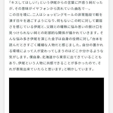
「キスしてほしい?」という伊尾からの言葉に戸惑う純だった
が、その意味がイヤフォンから流れていた曲名で…。
この日を境に、二人はショッピングモールの非常階段で暇を
潰す日々を過ごすようになり、何もないこの町に対して窮屈
さを感じている伊尾と、父親との確執に悩み思いの捌け口を
見つけられない純との刹那的な関係が描かれていきます。そ
んな悩み多き伊尾を演じた金子は自身の役柄に対し「台本を
読んだときすごく繊細な人物だと感じました。自分の置かれ
る環境によって人が変わってしまうのはどこか分かるような
気がします。僕自身、北海道から東京に出てきていることも
あり、伊尾という人物に共感できることが多かったので、そ
れが表現出来ていたらと思います」と明かしています。