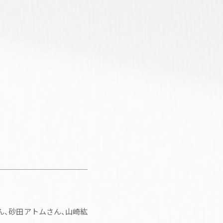
！
ん、砂田アトムさん、山崎紘