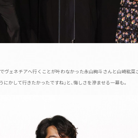
合でヴェネチアへ行くことが叶わなかった永山絢斗さんと山崎紘菜さ
うにかして行きたかったですね」と、悔しさを滲ませる一幕も。