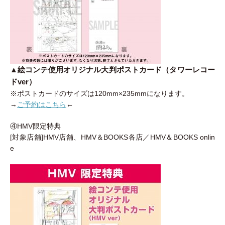
▲絵コンテ使用オリジナル大判ポストカード（タワーレコー
ドver）
※ポストカードのサイズは120mm×235mmになります。
→
ご予約はこちら
←
④HMV限定特典
[対象店舗]HMV店舗、HMV＆BOOKS各店／HMV＆BOOKS onlin
e