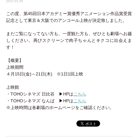
2022.03.29
この度、第45回日本アカデミー賞優秀アニメーション作品賞受賞
記念として東京＆大阪でのアンコール上映が決定致しました。
まだご覧になってない方も、一度観た方も、ぜひとも劇場へお越
しください。再びスクリーンで肉子ちゃんとキクコに出会えま
す！
【概要】
上映期間
４月15日(金)～21日(木) ※1日1回上映
上映館
・TOHOシネマズ 日比谷 ▶HPは
こちら
・TOHOシネマズ なんば ▶HPは
こちら
※上映時間は各劇場のホームページをご確認ください。