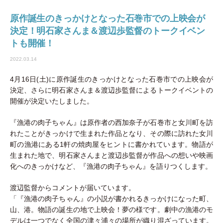
原作誕生のきっかけとなった石巻市での上映会が
決定！明石家さんま＆渡辺歩監督のトークイベン
トも開催！
2022.03.14
4月16日(土)に原作誕生のきっかけとなった石巻市での上映会が
決定、さらに明石家さんま＆渡辺歩監督によるトークイベントの
開催が決定いたしました。
『漁港の肉子ちゃん』は原作者の西加奈子が石巻市と女川町を訪
れたことがきっかけで生まれた作品となり、その際に訪れた女川
町の漁港にある1軒の焼肉屋をヒントに書かれています。物語が
生まれた地で、明石家さんまと渡辺歩監督が作品への想いや映画
化へのきっかけなど、『漁港の肉子ちゃん』を語りつくします。
渡辺監督からコメントが届いています。
「『漁港の肉子ちゃん』の小説が書かれるきっかけになった町、
山、港。物語の誕生の地で上映会！夢の様です。劇中の漁港のモ
デルは一つでなく全国の津々浦々の場所が織り混ざっています。