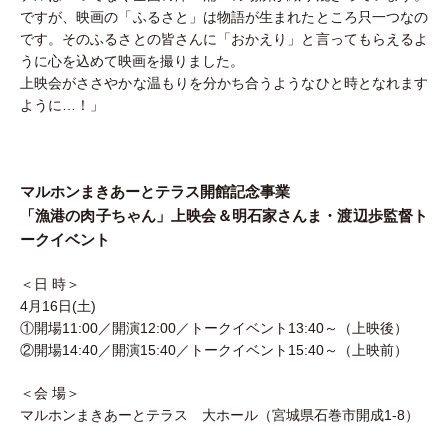
ですが、映画の「ふるさと」は物語が生まれたところ只一つなの
です。そのふるさとの皆さんに「おかえり」と言ってもらえるよ
うに心を込めて映画を撮りました。
上映会がささやかな温もりを分かち合うようなひと時となれます
ように…！」
マルホンまきあーとテラス開館記念事業
「漁港の肉子ちゃん」上映会＆明石家さんま・渡辺歩監督ト
ークイベント
＜日 時＞
4月16日(土)
①開場11:00／開演12:00／トークイベント13:40～（上映後）
②開場14:40／開演15:40／トークイベント15:40～（上映前）
＜会 場＞
マルホンまきあーとテラス 大ホール（宮城県石巻市開成1-8）