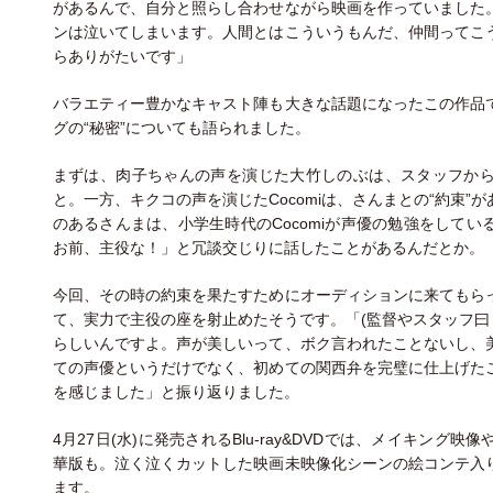
があるんで、自分と照らし合わせながら映画を作っていました
ンは泣いてしまいます。人間とはこういうもんだ、仲間ってこ
らありがたいです」
バラエティー豊かなキャスト陣も大きな話題になったこの作品
グの“秘密”についても語られました。
まずは、肉子ちゃんの声を演じた大竹しのぶは、スタッフか
と。一方、キクコの声を演じたCocomiは、さんまとの“約束
のあるさんまは、小学生時代のCocomiが声優の勉強をして
お前、主役な！」と冗談交じりに話したことがあるんだとか。
今回、その時の約束を果たすためにオーディションに来てもら
て、実力で主役の座を射止めたそうです。「(監督やスタッフ曰く
らしいんですよ。声が美しいって、ボク言われたことないし、
ての声優というだけでなく、初めての関西弁を完璧に仕上げた
を感じました」と振り返りました。
4月27日(水)に発売されるBlu-ray&DVDでは、メイキン
華版も。泣く泣くカットした映画未映像化シーンの絵コンテ入
ます。