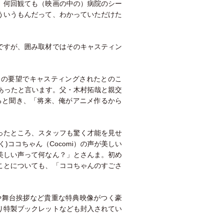
。何回観ても（映画の中の）病院のシー
ういうもんだって、わかっていただけた
ですが、囲み取材ではそのキャスティン
らの要望でキャスティングされたとのこ
”があったと言います。父・木村拓哉と親交
いると聞き、「将来、俺がアニメ作るから
ったところ、スタッフも驚く才能を見せ
)ココちゃん（Cocomi）の声が美しい
美しい声って何なん？」とさんま。初め
ことについても、「ココちゃんのすごさ
グ映像や舞台挨拶など貴重な特典映像がつく豪
り特製ブックレットなども封入されてい