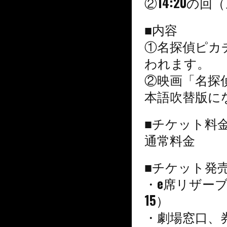
②14:20の
■内容
①名探偵ピカ
われます。
②映画「名探
本語吹替版に
■チケット料
通常料金
■チケット発
・e席リザーブ
15）
・劇場窓口、