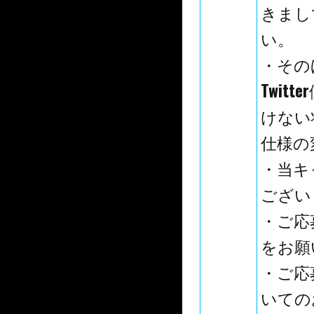
きまし
い。
・その
Twi
けない
仕様の
・当キャ
ござい
・ご応
をお願
・ご応
いての