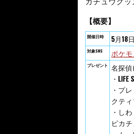
カチュウグッ
【概要】
開催日時
5月18
対象SNS
ポケモン
プレゼント
名探偵
・LIF
・プレ
クティ
・しわ
ピカチ
・ムー