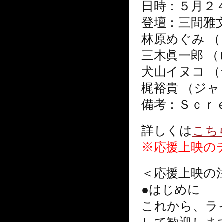
日時：５月２
登壇：三間雅
林原めぐみ 
三木眞一郎 
犬山イヌコ 
梶裕貴 （ジ
備考：Ｓｃｒ
詳しくは
こち
※応援上映の
＜応援上映の
●はじめに
これから、ラ
して歓迎しま