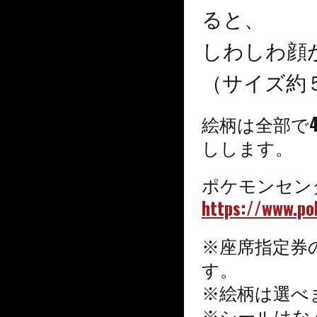
ると、
しわしわ顔
（サイズ約
絵柄は全部で
ししま
す。
ポケモンセン
https://www.po
※座席指定券
す。
※絵柄は選べ
※シールはな