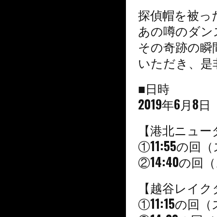
探偵帽を被っ
あの噂の
ダン
その奇跡の瞬
いただき
、是
■日時
2019年6月8
【港北ニュー
①11:55の
②14:40の
【越谷レイク
①11:15の