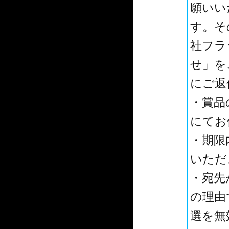
願いい
す。そ
社フラ
せ」を
にご返
・賞品
にてお
・期限
いただ
・宛先
の理由
選を無