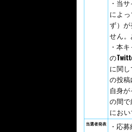
・当サ
によっ
ず）が
せん。
・本キ
のTw
に関し
の投稿
自身が
の間で
におい
当選者発表
・応募