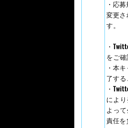
・応募
変更さ
す。
・Twi
をご確
・本キ
了する
・Tw
により
よって
責任を