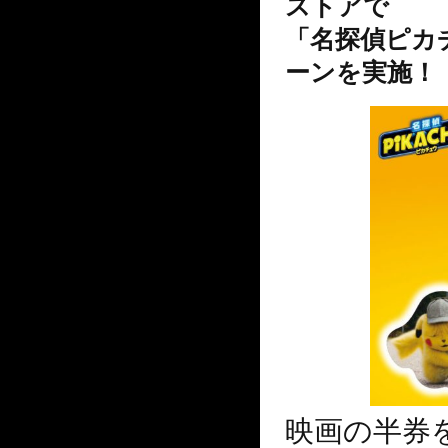
ストア
で
「名探偵ピカ
ーンを実
施！
映画の半券