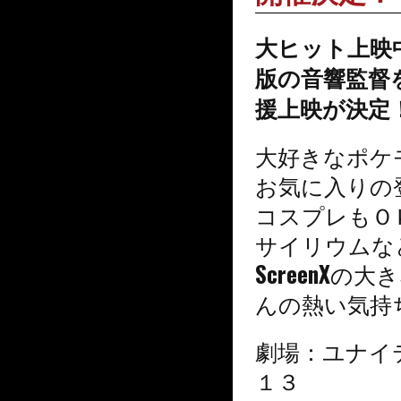
大ヒット上映
版の音響
監督
援上映が決定
大好きなポケ
お気に入りの
コスプレもＯ
サイリウムな
ScreenX
ん
の熱い気持
劇場：ユナイ
１３