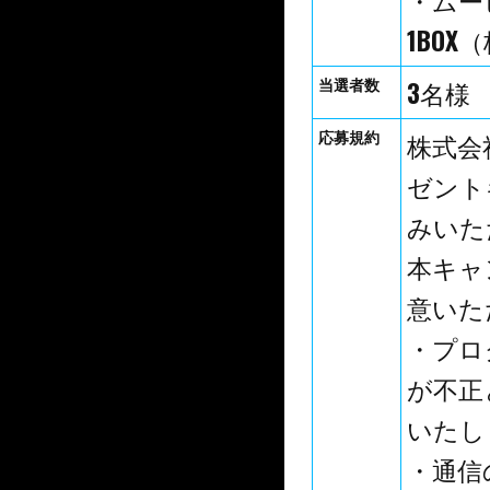
1BO
当選者数
3名様
応募規約
株式会
ゼント
みいた
本キャ
意いた
・プロ
が不正
いたし
・通信