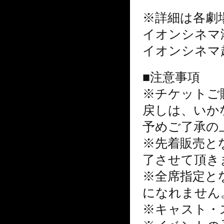
※詳細は各劇
イオンシネマ
イオンシネマ
■注意事項
※チケットご
戻しは、
いか
予めご了承の
※先着販売と
了させて
頂き
※全席指定と
になれま
せん
※キャスト・