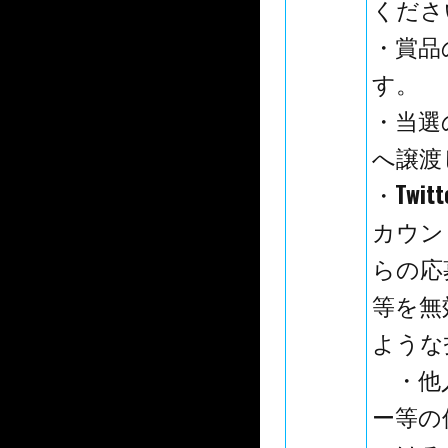
くださ
・賞品
す。
・当選
へ譲渡
・Tw
カウン
らの応
等を無
ような
・他人
ー等の