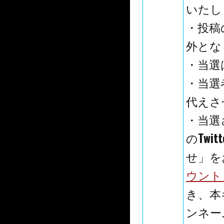
いたし
・投稿
外とな
・当選
・当選
代えさ
・当選
のTw
せ」を
ウント（
き、本
ンネー