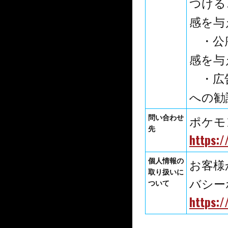
つける
感を与
・公序
感を与
・広告
への勧
問い合わせ
ポケモ
先
https:
個人情報の
お客様
取り扱いに
バシー
ついて
https:/