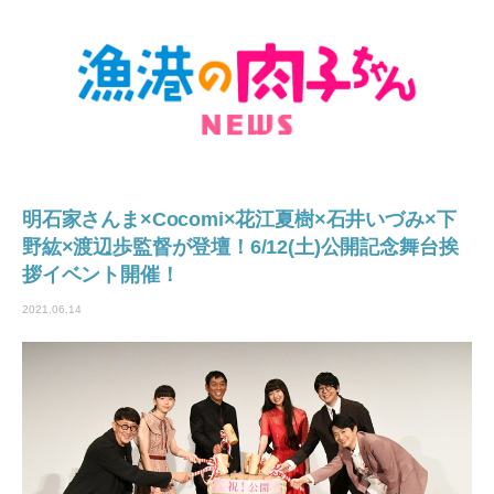
明石家さんま×Cocomi×花江夏樹×石井いづみ×下
野紘×渡辺歩監督が登壇！6/12(土)公開記念舞台挨
拶イベント開催！
2021.06.14