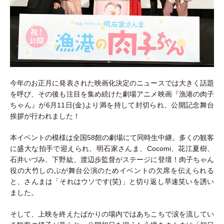
今年のお正月に発表された映画化決定のニュースでは大きく話題
を呼び、その後も注目を集め続けた劇場アニメ映画『漁港の肉子
ちゃん』が6月11日(金)より満を持して封切られ、公開記念舞台
挨拶が行われました！
本イベントの模様は全国58館の劇場にて同時生中継。多くの観客
に盛大な拍手で迎えられ、明石家さんま、Cocomi、花江夏樹、
石井いづみ、下野紘、渡辺歩監督がステージに登壇！肉子ちゃん
役の大竹しのぶが舞台公演のためイベントの欠席を伝えられる
と、さんまは「それはウソです(笑)」と切り返し早速笑いを誘い
ました。
そして、上映を終えたばかりの場内ではあちこちで涙を流してい