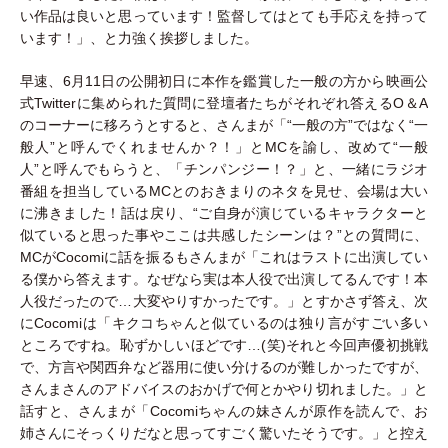
い作品は良いと思っています！監督してはとても手応えを持って
います！」、と力強く挨拶しました。
早速、6月11日の公開初日に本作を鑑賞した一般の方から映画公
式Twitterに集められた質問に登壇者たちがそれぞれ答えるO＆A
のコーナーに移ろうとすると、さんまが「“一般の方”ではなく“一
般人”と呼んでくれませんか？！」とMCを諭し、改めて“一般
人”と呼んでもらうと、「チンパンジー！？」と、一緒にラジオ
番組を担当しているMCとのおきまりのネタを見せ、会場は大い
に沸きました！話は戻り、“ご自身が演じているキャラクターと
似ていると思った事やここは共感したシーンは？”との質問に、
MCがCocomiに話を振るもさんまが「これはラストに出演してい
る僕から答えます。なぜなら実は本人役で出演してるんです！本
人役だったので…大変やりすかったです。」とすかさず答え、次
にCocomiは「キクコちゃんと似ているのは独り言がすごい多い
ところですね。恥ずかしいほどです…(笑)それと今回声優初挑戦
で、方言や関西弁など器用に使い分けるのが難しかったですが、
さんまさんのアドバイスのおかげで何とかやり切れました。」と
話すと、さんまが「Cocomiちゃんの妹さんが原作を読んで、お
姉さんにそっくりだなと思ってすごく驚いたそうです。」と控え