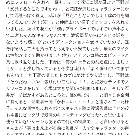
めにフォローを入れる一幕も。そして花江に話が及ぶと下野が
「変顔するところですかね～」と花江が演じたキャラクターにか
けて冗談っぽく答え、花江が「見たことないでしょ！僕の何を知
ってるんですか！(笑）」と仲睦まじい様子でツッコミを入れて
いました。続けて花江が「僕はプライベートではすごい声小さく
て二宮もそんなキャラなんです。渡辺監督からは“人と会話をし
ないような感じで”というディレクションを受けていたので、ぼ
そぼそ話して声を拾ってもらえるか不安でしたが、最近のマイク
は性能がよくて助かりました(笑)」とアフレコ時のエピソードと
共に振り返りました。下野は「何のキャラとの共通点にしましょ
うか…」と少し悩んでいると今度は花江が「よく張り付いてます
もんね！」と下野の演じたトカゲにかけてやり返すし、下野は
「そうだね…いや、張り付いてないよ！！」と絶妙なテンポでノ
リツッコミをして、会場は大きな笑いに包まれました！そして石
井が「そばかすがあるところと、髪の毛です。」と初々しさ全開
に答えると、登壇者一同「かわいい～～～！」と癒されていた様
子。そんな個性あふれるボイスキャスト陣に渡辺監督は「どの役
も本当にピッタリで最高のキャスティングだったなと思います。
使っていないシーンもあるので何かの特典で…」と言いかけると
さんまが「実は出来上がる前に監督が一人で全キャラクターの声
をあてているものがあるんですよ！大竹さんも絶賛していました