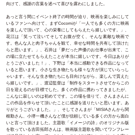
向けて、感謝の言葉を述べて喜びを露わにしました。
あっと言う間にイベント終了の時間が迫り、映画を楽しみにして
いるファンへ向けて、まずCocomiが「一人でも多くの方に映画
を楽しんで頂いて、心の栄養にしてもらえたら嬉しいです。」、
花江は「笑って泣いてそしてお腹が空く、そんな素敵な映画で
す。色んな人と肉子ちゃんを観て、幸せな時間を共有して頂けた
らと思います。」、石井は「夢だった声優のお仕事が出来て、こ
の場に立たせてもらえたことが本当に嬉しいです。今日はありが
とうございました！」、下野は「本当に感動できる作品になって
いると思います。小さな生き物たちも様々な方が演じていらっし
ゃいます。そんな生き物たちにも目向けながら、楽しんで貰えた
ら嬉しいです。」、渡辺監督は「制作をスタートさせてからこの
日を迎えるのが目標でした。多くの作品に携わってきましたが、
こんなに寂しいのは初めてです。この場を借りて、さんまさんに
この作品を作らせて頂いたことに感謝を送りたいと思います。あ
りがとうございました。」、そしてさんまが「MISIAさんから関
根勤さん、小堺一機さんなど僕が信頼している多くの方から面白
いと言って頂けました。主題歌「イメージの詩」のオリジナル版
を歌っている吉田拓郎さんは、映画版主題歌を聞いてワンフレー