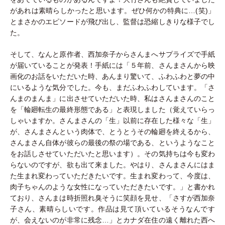
があれは素晴らしかったと思います。ぜひ何かの特典に…(笑)」
とまさかのエピソードが飛び出し、監督は恐縮しきりな様子でし
た。
そして、なんと原作者、西加奈子からさんまへサプライズで手紙
が届いていることが発表！手紙には「５年前、さんまさんから映
画化のお話をいただいた時、あんまり驚いて、ふわふわと夢の中
にいるような気分でした。今も、まだふわふわしています。「さ
んまのまんま」に出させていただいた時、私はさんまさんのこと
を「輪廻転生の最終形態である」と表現しました（覚えていらっ
しゃいますか。さんまさんの「生」以前に存在した様々な「生」
が、さんまさんという肉体で、とうとうその輪廻を終えるから、
さんまさん自体が彼らの最後の祭の場である、というようなこと
をお話しさせていただいたと思います）。その気持ちは今も変わ
らないのですが、欲も出て来ました。やはり、さんまさんにはま
た生まれ変わっていただきたいです。生まれ変わって、今度は、
肉子ちゃんのような女性になっていただきたいです。」と書かれ
ており、さんまは時折照れ臭そうに笑顔を見せ、「さすが西加奈
子さん、素晴らしいです。作品は見て頂いているそうなんです
が、会えないのが非常に残念…」とカナダ在住の遠く離れた西へ