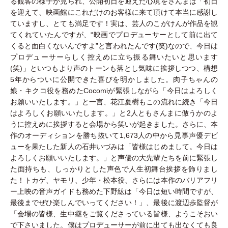
る観客の様子が見られ、公開初日を迎えた心境をさんまは「初日
を迎えて、映画館にこれだけのお客様に来て頂けて本当に感謝し
ていますし、とても満足です！実は、芸人のこがけんが作品を観
てくれていたんですが、“映画でプロデューサーとして前に出て
くると面白くないんですよ”と言われたんです(笑)なので、今日は
プロデューサーらしく控えめに立ち振る舞いたいと思います
(笑)」といつもより声のトーンも落とし気味に挨拶しつつ、構想
5年からついに公開できた喜びを明かしました。肉子ちゃんの
娘・キクコ役を務めたCocomiが緊張しながら「今日はよろしく
お願いいたします。」と一言、花江夏樹もこの流れに続き「今日
はよろしくお願いいたします。」と2人ともさんまに倣うかのよ
うに控えめに挨拶すると会場から笑いが起きました。さらに、本
作のオーディションを勝ち抜いて1,673人の中から見事声優デビ
ューを果たした新人の石井いづみは「皆様はじめまして。今日は
よろしくお願いいたします。」と声優の大先輩たちを前に緊張し
た面持ちも、しっかりとした声色で人生初舞台挨拶を飾りまし
た！トカゲ、ヤモリ、少年・松本役、さらには本作のバリアフリ
ー上映の音声ガイドも務めた下野紘は「今日は短い時間ですが、
最後までぜひ楽しんでいってください！」、最後に渡辺歩監督が
「会場の皆様、生中継をご覧くださっている皆様、ようこそおい
で下さいました。僕はプロデューサーが前に出ても出なくても良