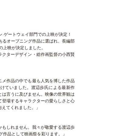
ン ゲートウェイ部門での上映が決定！
あるオープニング作品に選ばれ、長編部
の上映が決定しました。
ラクターデザイン・総作画監督の⼩⻄賢
ニメ作品の中でも最も人気を博した作品
続けていました。渡辺歩氏による最新作
とは言うに及びません。映像の世界観は
て登場するキャラクターの愛らしさと心
与えてくれました。」
かもしれません。我々が敬愛する渡辺歩
ング作品として映画祭を彩ります。」