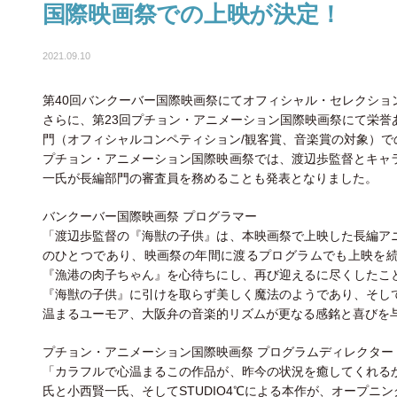
国際映画祭での上映が決定！
2021.09.10
第40回バンクーバー国際映画祭にてオフィシャル・セレクショ
さらに、第23回プチョン・アニメーション国際映画祭にて栄誉
門（オフィシャルコンペティション/観客賞、音楽賞の対象）で
プチョン・アニメーション国際映画祭では、渡辺歩監督とキャ
⼀氏が長編部門の審査員を務めることも発表となりました。
バンクーバー国際映画祭 プログラマー
「渡辺歩監督の『海獣の子供』は、本映画祭で上映した長編ア
のひとつであり、映画祭の年間に渡るプログラムでも上映を
『漁港の肉子ちゃん』を心待ちにし、再び迎えるに尽くしたこ
『海獣の子供』に引けを取らず美しく魔法のようであり、そし
温まるユーモア、大阪弁の音楽的リズムが更なる感銘と喜びを
プチョン・アニメーション国際映画祭 プログラムディレクター
「カラフルで心温まるこの作品が、昨今の状況を癒してくれる
氏と小西賢一氏、そしてSTUDIO4℃による本作が、オープニ