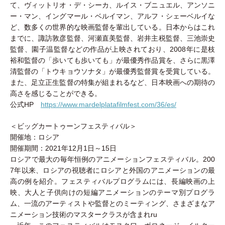
て、ヴィットリオ・デ・シーカ、ルイス・ブニュエル、アンソニ
ー・マン、イングマール・ベルイマン、アルフ・シェーベルイな
ど、数多くの世界的な映画監督を輩出している。日本からはこれ
までに、諏訪敦彦監督、河瀬直美監督、岩井主税監督、三池崇史
監督、園子温監督などの作品が上映されており、2008年に是枝
裕和監督の「歩いても歩いても」が最優秀作品賞を、さらに黒澤
清監督の「トウキョウソナタ」が最優秀監督賞を受賞している。
また、足立正生監督の特集が組まれるなど、日本映画への期待の
高さを感じることができる。
公式HP
https://www.mardelplatafilmfest.com/36/es/
＜ビッグカートゥーンフェスティバル＞
開催地：ロシア
開催期間：2021年12月1日～15日
ロシアで最大の毎年恒例のアニメーションフェスティバル。200
7年以来、ロシアの視聴者にロシアと外国のアニメーションの最
高の例を紹介。フェスティバルプログラムには、長編映画の上
映、大人と子供向けの短編アニメーションのテーマ別プログラ
ム、一流のアーティストや監督とのミーティング、さまざまなア
ニメーション技術のマスタークラスが含まれru