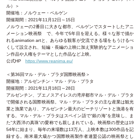
ル）＞
開催地：ノルウェー・ベルゲン
開催期間：2021年11月12日～15日
ノルウェーの2番目に大きな都市、ベルゲンでスタートしたアニ
メーション映画祭 で、今年で5年目を迎える。様々な形で描か
れるanimation artと、あらゆる観客が交流できる場をもうけるべ
くして設立され、短編・長編の上映に加え実験的なアニメーショ
ン作品や人権をテーマとした作品など上映。
公式HP
https://www.reanima.eu/
＜第36回マル・デル・プラダ国際映画祭＞
開催地：アルゼンチン・マル・デル・プラタ
開催期間：2021年11月18日～28日
アルゼンチン、ブエノスアイレスの湾岸都市マル・デル・プラタ
で開催される国際映画祭。マル・デル・プラタの主な産業は観光
業と漁業であり、アルゼンチン最大のビーチリゾートと漁港を有
する。マル・デル・プラタはスペイン語で“銀の海”を意味し、ま
た“大西洋の真珠”の愛称でも親しまれている。映画祭の歴史は19
54年に始まり、毎年の来場数は13万人、上映本数は300作品を記
録する。南米最大級かつ国際映画製作者連盟公認の映画祭とし