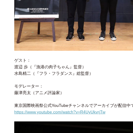
ゲスト：
渡辺 歩（『漁港の肉子ちゃん』監督）
水島精二（『フラ・フラダンス』総監督）
モデレーター：
藤津亮太（アニメ評論家）
東京国際映画祭公式YouTubeチャンネルでアーカイブが配信中
https://www.youtube.com/watch?v=R4UyUkvrjTw