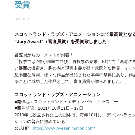
受賞
2021.10.21
スコットランド・ラブズ・アニメーションにて最高賞とな
“Jury Award”（審査員賞）を受賞致しました！
審査員からのコメントが到着！
「投票では2作が同率で並び、再投票の結果、5対1で『漁港の
と展開の濃密さ、胸の内と現実主義が描く庶民的な世界、そし
想不能な展開。様々な作品が出品された本年の祭典にあり、作
ることに成功した作品として、審査員賞が贈られました。」
スコットランド・ラブズ・アニメーション
■開催地：スコットランド・エディンバラ、グラスゴー
■開催期間：2021年10月11日～17日
2010年に設立されたこの団体は、毎年10月にエディンバラ
ションの普及に努めている。
公式HP
https://www.lovesanimation.com/