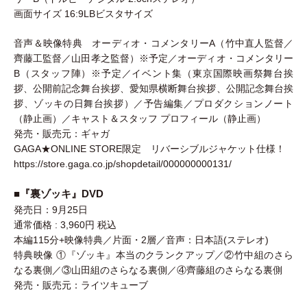
画面サイズ 16:9LBビスタサイズ
音声＆映像特典 オーディオ・コメンタリーA（竹中直人監督／
齊藤工監督／山田孝之監督）※予定／オーディオ・コメンタリー
B（スタッフ陣）※予定／イベント集（東京国際映画祭舞台挨
拶、公開前記念舞台挨拶、愛知県横断舞台挨拶、公開記念舞台挨
拶、ゾッキの日舞台挨拶）／予告編集／プロダクションノート
（静止画）／キャスト＆スタッフ プロフィール（静止画）
発売・販売元：ギャガ
GAGA★ONLINE STORE限定 リバーシブルジャケット仕様！
https://store.gaga.co.jp/shopdetail/000000000131/
■『裏ゾッキ』DVD
発売日：9月25日
通常価格 : 3,960円 税込
本編115分+映像特典／片面・2層／音声：日本語(ステレオ)
特典映像 ①『ゾッキ』本当のクランクアップ／②竹中組のさら
なる裏側／③山田組のさらなる裏側／④齊藤組のさらなる裏側
発売・販売元：ライツキューブ